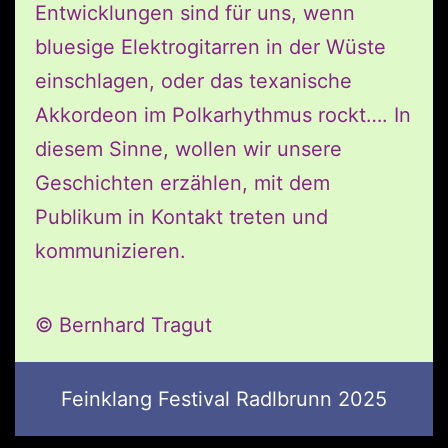
Entwicklungen sind für uns, wenn
bluesige Elektrogitarren in der Wüste
einschlagen, oder das texanische
Akkordeon im Polkarhythmus rockt…. In
diesem Sinne, wollen wir unsere
Geschichten erzählen, mit dem
Publikum in Kontakt treten und
kommunizieren.
© Bernhard Tragut
Feinklang Festival Radlbrunn 2025